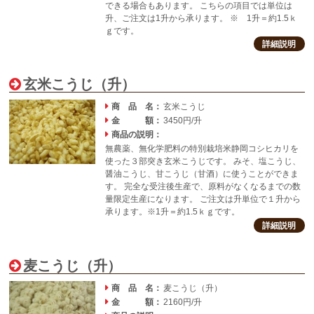
できる場合もあります。 こちらの項目では単位は
升、ご注文は1升から承ります。 ※ 1升＝約1.5ｋ
ｇです。
詳細説明
玄米こうじ（升）
商 品 名：
玄米こうじ
金 額：
3450円/升
商品の説明：
無農薬、無化学肥料の特別栽培米静岡コシヒカリを
使った３部突き玄米こうじです。 みそ、塩こうじ、
醤油こうじ、甘こうじ（甘酒）に使うことができま
す。 完全な受注後生産で、原料がなくなるまでの数
量限定生産になります。 ご注文は升単位で１升から
承ります。※1升＝約1.5ｋｇです。
詳細説明
麦こうじ（升）
商 品 名：
麦こうじ（升）
金 額：
2160円/升