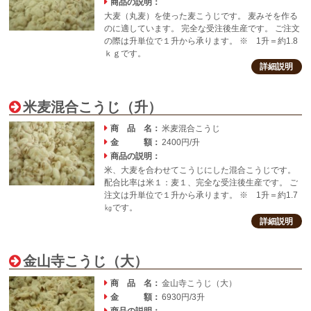
商品の説明：
大麦（丸麦）を使った麦こうじです。 麦みそを作る
のに適しています。 完全な受注後生産です。 ご注文
の際は升単位で１升から承ります。 ※ 1升＝約1.8
ｋｇです。
詳細説明
米麦混合こうじ（升）
商 品 名：
米麦混合こうじ
金 額：
2400円/升
商品の説明：
米、大麦を合わせてこうじにした混合こうじです。
配合比率は米１：麦１、完全な受注後生産です。 ご
注文は升単位で１升から承ります。 ※ 1升＝約1.7
㎏です。
詳細説明
金山寺こうじ（大）
商 品 名：
金山寺こうじ（大）
金 額：
6930円/3升