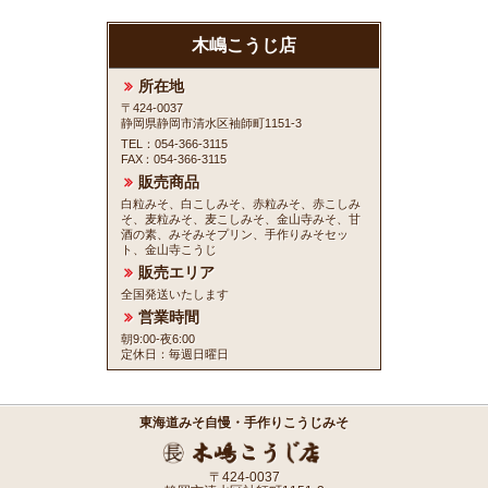
木嶋こうじ店
所在地
〒424-0037
静岡県静岡市清水区袖師町1151-3
TEL：054-366-3115
FAX
：054-366-3115
販売商品
白粒みそ、白こしみそ、赤粒みそ、赤こしみ
そ、麦粒みそ、麦こしみそ、金山寺みそ、甘
酒の素、みそみそプリン、手作りみそセッ
ト、金山寺こうじ
販売エリア
全国発送いたします
営業時間
朝9:00-夜6:00
定休日：毎週日曜日
東海道みそ自慢・手作りこうじみそ
〒424-0037