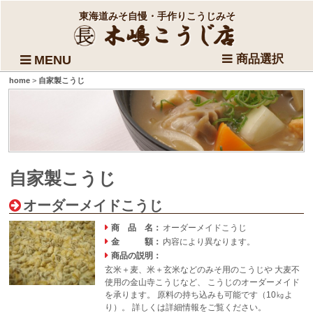
東海道みそ自慢・手作りこうじみそ
商品選択
MENU
home
>
自家製こうじ
自家製こうじ
オーダーメイドこうじ
商 品 名：
オーダーメイドこうじ
金 額：
内容により異なります。
商品の説明：
玄米＋麦、米＋玄米などのみそ用のこうじや 大麦不
使用の金山寺こうじなど、 こうじのオーダーメイド
を承ります。 原料の持ち込みも可能です（10㎏よ
り）。 詳しくは詳細情報をご覧ください。