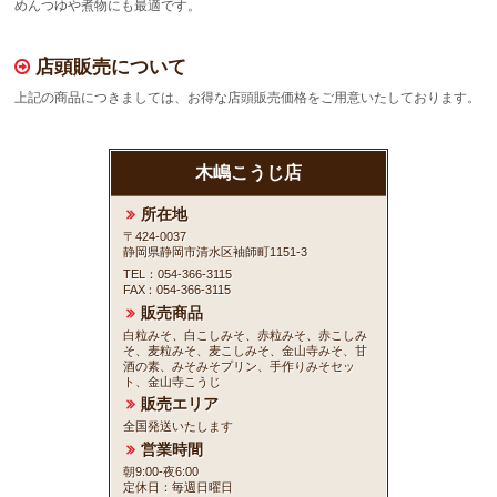
めんつゆや煮物にも最適です。
店頭販売について
上記の商品につきましては、お得な店頭販売価格をご用意いたしております。
木嶋こうじ店
所在地
〒424-0037
静岡県静岡市清水区袖師町1151-3
TEL：054-366-3115
FAX
：054-366-3115
販売商品
白粒みそ、白こしみそ、赤粒みそ、赤こしみ
そ、麦粒みそ、麦こしみそ、金山寺みそ、甘
酒の素、みそみそプリン、手作りみそセッ
ト、金山寺こうじ
販売エリア
全国発送いたします
営業時間
朝9:00-夜6:00
定休日：毎週日曜日