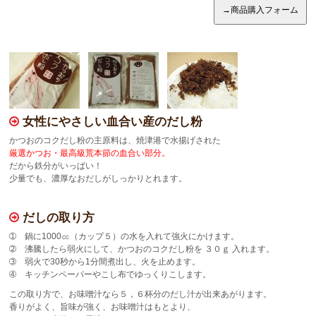
女性にやさしい血合い産のだし粉
かつおのコクだし粉の主原料は、焼津港で水揚げされた
厳選かつお・最高級荒本節の血合い部分。
だから鉄分がいっぱい！
少量でも、濃厚なおだしがしっかりとれます。
だしの取り方
➀ 鍋に1000㏄（カップ５）の水を入れて強火にかけます。
➁ 沸騰したら弱火にして、かつおのコクだし粉を ３０ｇ 入れます。
➂ 弱火で30秒から1分間煮出し、火を止めます。
➃ キッチンペーパーやこし布でゆっくりこします。
この取り方で、お味噌汁なら５，６杯分のだし汁が出来あがります。
香りがよく、旨味が強く、お味噌汁はもとより、