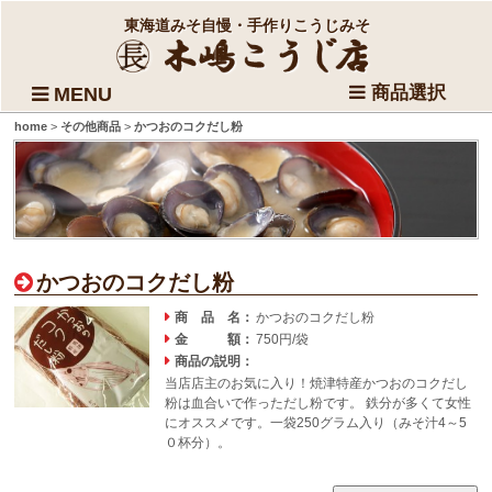
東海道みそ自慢・手作りこうじみそ
商品選択
MENU
home
>
その他商品
>
かつおのコクだし粉
かつおのコクだし粉
商 品 名：
かつおのコクだし粉
金 額：
750円/袋
商品の説明：
当店店主のお気に入り！焼津特産かつおのコクだし
粉は血合いで作っただし粉です。 鉄分が多くて女性
にオススメです。一袋250グラム入り（みそ汁4～5
０杯分）。