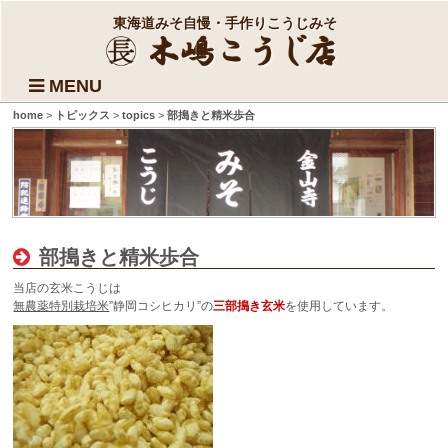
東海道みそ自慢・手作りこうじみそ
MENU
home
>
トピックス
>
topics
>
部搗きと精米歩合
部搗きと精米歩合
当店の玄米こうじは
無農薬特別栽培米
”静岡コシヒカリ”の
三部搗き玄米
を使用しています。