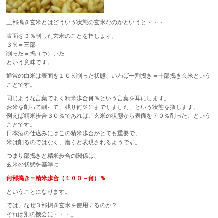
三部搗き玄米とはどういう状態の玄米なのかというと・・・
表面を３％削った玄米のことを指します。
３％＝三部
削った＝搗（つ）いた
という意味です。
通常の白米は表面を１０％削った状態、いわば一割搗き＝十部搗き玄米という
ことです。
同じような言葉でよく精米歩合何％という言葉を耳にします。
お米を削って削って、残り何％にまでしました、という状態を指します。
例えば精米歩合３０％であれば、玄米の状態から表面を７０％削った、という
ことです。
日本酒の仕込みにはこの精米歩合がとても重要で、
米は削るのではなく、磨くと表現されるようです。
つまり部搗きと精米歩合の関係は、
玄米の状態を基準に
何部搗き＝精米歩合（１００－何）％
ということになります。
では、なぜ３部搗き玄米を使用するのか？
それは別の機会に・・・。