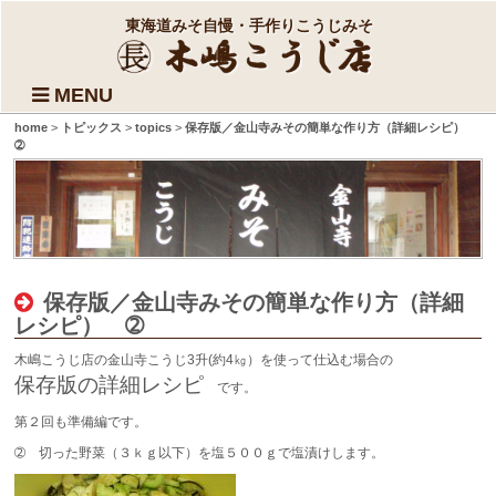
東海道みそ自慢・手作りこうじみそ
MENU
home
>
トピックス
>
topics
>
保存版／金山寺みその簡単な作り方（詳細レシピ）
➁
保存版／金山寺みその簡単な作り方（詳細
レシピ） ➁
木嶋こうじ店の金山寺こうじ3升(約4㎏）を使って仕込む場合の
保存版の詳細レシピ
です。
第２回も準備編です。
➁ 切った野菜（３ｋｇ以下）を塩５００ｇで塩漬けします。