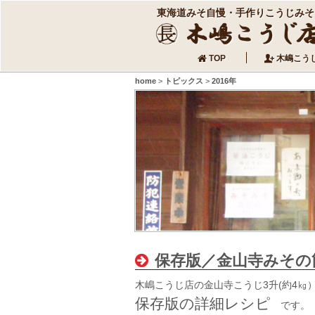
東海道みそ自慢・手作りこうじみそ
TOP
木嶋こう
home
>
トピックス
>
2016年
保存版／金山寺みその
木嶋こうじ店の金山寺こうじ3升(約4㎏
保存版の詳細レシピ
です。