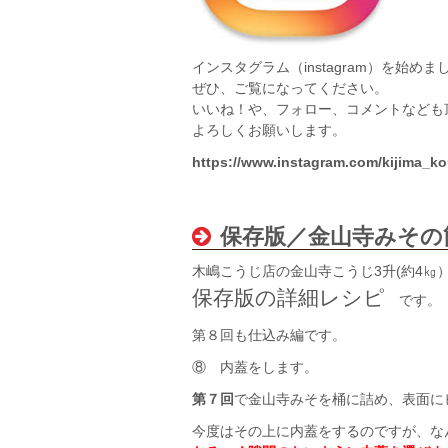
インスタグラム（instagram）を始めま
ぜひ、ご覧になってください。
いいね！や、フォロー、コメントなども
よろしくお願いします。
https://www.instagram.com/kijima_ko
保存版／金山寺みその
木嶋こうじ店の金山寺こうじ3升(約4㎏
保存版の詳細レシピ
です。
第８回も仕込み編です。
⑧ 内蓋をします。
第７回
で金山寺みそを桶に詰め、表面に
今度はその上に内蓋をするのですが、な