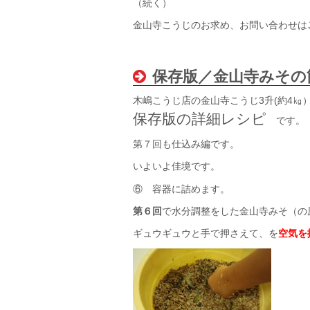
（続く）
金山寺こうじのお求め、お問い合わせは
保存版／金山寺みその
木嶋こうじ店の金山寺こうじ3升(約4㎏
保存版の詳細レシピ
です。
第７回も仕込み編です。
いよいよ佳境です。
⑥ 容器に詰めます。
第６回
で水分調整をした金山寺みそ（の
ギュウギュウと手で押さえて、を
空気を